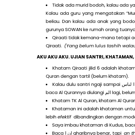
Tidak ada murid bodoh, kalau ada y
Kalau ada guru yang mengatakan “Mu
beliau. Dan kalau ada anak yang bod
gurunya SOWAN ke rumah orang tuanya 
Qiraati tidak kemana-mana tetapi a
Qiraati.
(Yang belum lulus tashih wala
AKU AKU AKU. UJIAN SANTRI, KHATAMAN,
Khatam Qiraati jilid 6 adalah khata
Quran dengan tartil (belum khatam).
Kalau dulu santri ngaji sampai ا لناس dikhatami, sekarang di TK Al Quran sampai dengan ا لناس
baca Al Quranny
Khatam TK Al Quran, khatam Al Qurannya
Khataman ini adalah khataman untuk 
lebih
efektif
dibandingkan dengan mod
Saya imbau khataman di Kudus, bacaa
Baca ان ا gharibnya benar, tapi
an t