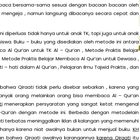
mbaca bersama-sama sesuai dengan bacaan bacaan oleh
 mengeja , namun langsung dibacanya secara cepat dan
diperluas tidak hanya untuk anak TK, tapi juga untuk anak
iswa. Buku – buku yang disediakan oleh metode ini antara
a Al Qur’an untuk TK Al – Qur’an , Metode Praktis Belajar
 Metode Praktis Belajar Membaca Al Qur’an untuk Dewasa ,
 – hati dalam Al Qur’an , Pelajaran Ilmu Tajwid Praktis , dan
 bahwa Qiraati tidak perlu disebar sebarkan , karena yang
anyak orang melainkan orang bisa membaca Al – Qur’an
i
menerapkan persyaratan yang sangat ketat mengenal
Qur’an dengan metode ini. Berbeda dengan metodelain
ati terbatas meninggalkan iklan di kalangan yang memenuhi
u hanya karena niat awalnya bukan untuk menjual buku.
KH
n bahwa Qiraati awalnya karangannya
karena Qiraati
itu