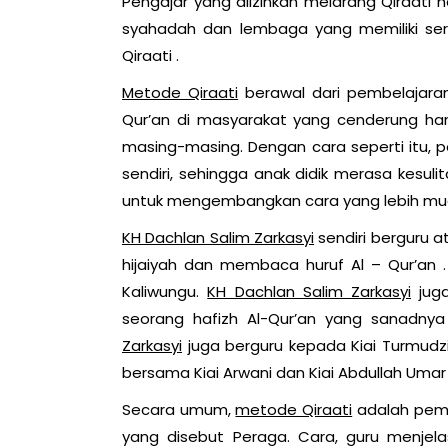
Pengajar yang diizinkan melarang Qiraati 
syahadah dan lembaga yang memiliki se
Qiraati .
Metode Qiraati
berawal dari pembelajar
Qur’an di masyarakat yang cenderung han
masing-masing. Dengan cara seperti itu, 
sendiri, sehingga anak didik merasa kesul
untuk mengembangkan cara yang lebih mud
KH Dachlan Salim Zarkasyi
sendiri berguru 
hijaiyah dan membaca huruf Al – Qur’an 
Kaliwungu.
KH Dachlan Salim Zarkasyi
juga
seorang hafizh Al-Qur’an yang sanadnya 
Zarkasyi
juga berguru kepada Kiai Turmudz
bersama Kiai Arwani dan Kiai Abdullah Um
Secara umum,
metode Qiraati
adalah pemb
yang disebut Peraga. Cara, guru menje