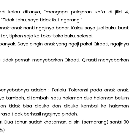
di kalau ditanya, “mengapa pelajaran ikhfa di jilid 4,
 “Tidak tahu, saya tidak ikut ngarang.”
anak-anak nanti ngajinya benar. Kalau saya jual buku, buat
, tipkan saja ke toko-toko buku, selesai.
banyak. Saya pingin anak yang ngaji pakai Qiraati, ngajinya
ya tidak pernah menyebarkan Qiraati. Qiraati menyebarkan
nyebabnya adalah : Terlalu Toleransi pada anak-anak.
knya tambah, ditambah, satu halaman dua halaman belum
ran tidak bisa dibuka dan dibuka kembali ke halaman
asa tidak berhasil ngajinya pindah.
iri. Dua tahun sudah khotaman, di sini (semarang) santri 90
 %)