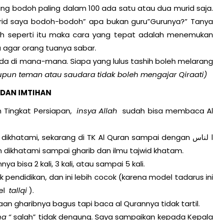
ang bodoh paling dalam 100 ada satu atau dua murid saja.
rid saya bodoh-bodoh” apa bukan guru”Gurunya?” Tanya
oh seperti itu maka cara yang tepat adalah menemukan
agar orang tuanya sabar.
da di mana-mana. Siapa yang lulus tashih boleh melarang
upun teman atau saudara tidak boleh mengajar Qiraati)
 DAN IMTIHAN
m Tingkat Persiapan,
insya Allah
sudah bisa membaca Al
a diulangi الم lagi, belum dikhatami sampai gharib dan ilmu tajwid khatam.
 bisa 2 kali, 3 kali, atau sampai 5 kali.
pendidikan, dan ini lebih cocok (karena model tadarus ini
el
tallqi
).
n gharibnya bagus tapi baca al Qurannya tidak tartil.
ha “
salah” tidak dengung. Saya sampaikan kepada Kepala