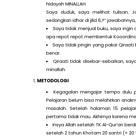
hidayah MINALLAH.
Saya duduk, saya melihat tulisan. Ja
sedangkan idhar di jilid 6,?” jawabannya,
Saya tidak menjual buku, saya ingin 
apa repot repot membentuk Kooordinator
Saya tidak pingin yang pakai Qiraati 
benar.
Qiraati tidak disebar-sebarkan, sa
minallah.
METODOLOGI
Kegagalan mengajar tempo dulu pe
Pelajaran belum bisa melahirkan ana
masalah. Setelah halaman 15 pelaja
pertama tidak mau. Akhirnya karena mer
Insya Allah setelah TK Al-Qur’an berd
setelah 2 tahun Khotam 20 santri (+ 20