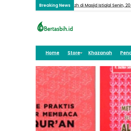
bersama Habib Umar bin Hafizh di Masjid Istiqlal Senin, 20 Oktobe
Home
Store
Khazanah
Pend