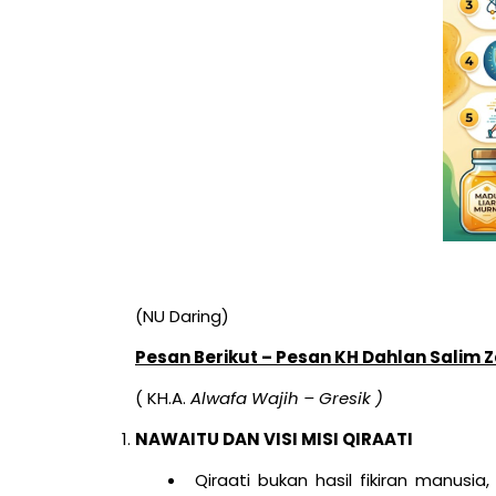
(NU Daring)
Pesan Berikut – Pesan KH Dahlan Salim Za
( KH.A.
Alwafa Wajih – Gresik )
NAWAITU DAN VISI MISI QIRAATI
Qiraati bukan hasil fikiran manusia