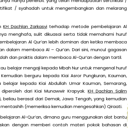
hanya hanya penerbit yang telah mendapatkan sertifikasi /
rtifikat / syahadah untuk mengembangkan dan melarang
an
KH Dachlan Zarkasyi
terhadap metode pembelajaran Al
ya menghafa, sulit dikuasai serta tidak memahami huruf
pembelajaran Al Qur’an lebih dominan dan ketika membaca
itan dalam membaca Al – Qur’an. Dari sini, muncul gagasan
ah dan praktis dalam membaca Al-Qur’an dengan tartil.
atau belajar mengaji kepada Mbah Nur untuk mengenal huruf
. Kemudian berguru kepada Kiai Asror Pungkuran, Kauman,
 belajar kepada Kiai Abdullah Umar Kauman, Semarang,
diperoleh dari Kiai Munawwir Krapyak.
KH Dachlan Salim
i, beliau berasal dari Demak, Jawa Tengah, yang kemudian
ar mentashih (memeriksa kemudian mengesahkan) Qiraati.
elajaran Al-Qur’an, dimana guru menggunakan alat bantu
laskan dengan memberi contoh materi pokok bahasan di