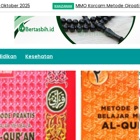
r 2025
MMQ Korcam Metode Qiroati di LPQ A
KHAZANAH
idikan
Kesehatan