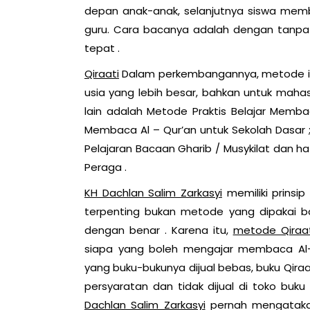
depan anak-anak, selanjutnya siswa me
guru. Cara bacanya adalah dengan tanpa
tepat .
Qiraati
Dalam perkembangannya, metode ini 
usia yang lebih besar, bahkan untuk mahas
lain adalah Metode Praktis Belajar Membac
Membaca Al – Qur’an untuk Sekolah Dasar ;
Pelajaran Bacaan Gharib / Musykilat dan hati
Peraga .
KH Dachlan Salim Zarkasyi
memiliki prinsip
terpenting bukan metode yang dipakai b
dengan benar . Karena itu,
metode Qiraat
siapa yang boleh mengajar membaca Al-
yang buku-bukunya dijual bebas, buku Qira
persyaratan dan tidak dijual di toko buk
Dachlan Salim Zarkasyi
pernah mengataka