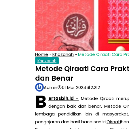
Home
»
Khazanah
»
Metode Qiraati Cara Pra
Khazanah
Metode Qiraati Cara Prakt
dan Benar
Admin
01 Mar 2024
2.212
B
ertasbih.id
–
Metode Qiraati merup
dengan baik dan benar. Metode Qir
lembaga pendidikan lain di masyarak
pengajaran dan hasil baca santri,
Qiraati
han