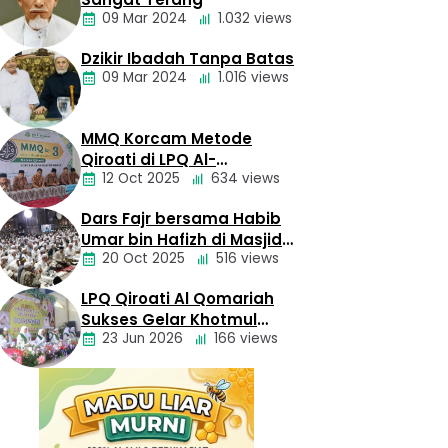
09 Mar 2024
1.032 views
Dzikir Ibadah Tanpa Batas
Khazanah
09 Mar 2024
1.016 views
MMQ Korcam Metode
Kesehatan
Qiroati di LPQ Al-
Uncategorized
12 Oct 2025
634 views
Qomariah Jatisampurna
Bekasi
Dars Fajr bersama Habib
Khazanah
Umar bin Hafizh di Masjid
20 Oct 2025
516 views
Istiqlal Senin, 20 Oktober
2025
LPQ Qiroati Al Qomariah
Khazanah
Sukses Gelar Khotmul
23 Jun 2026
166 views
Qur’an Angkatan Perdana
Khazanah